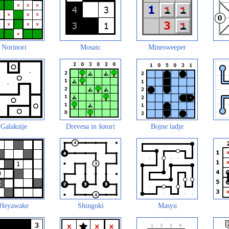
Norinori
Mosaic
Minesweeper
Galaksije
Drevesa in šotori
Bojne ladje
Heyawake
Shingoki
Masyu