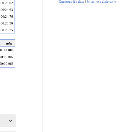
Onemogoči oglase
|
Prijavi to oglaševanje
00:23.02
00:24.63
00:24.76
00:25.36
00:25.75
info
00:00.006
00:00.007
00:00.066