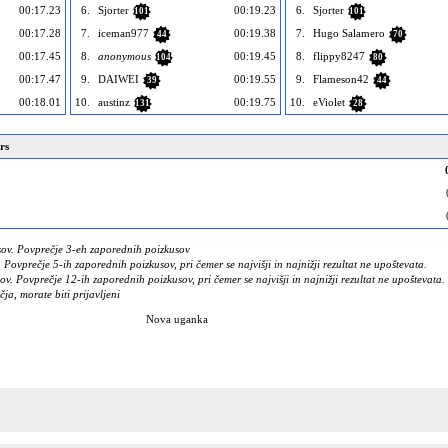
00:17.23
6.
Sjorter
00:19.23
6.
Sjorter
101
101
00:17.28
7.
iceman977
00:19.38
7.
Hugo Salamero
44
70
00:17.45
8.
anonymous
00:19.45
8.
flippy8247
104
80
00:17.47
9.
DAIWEI
00:19.55
9.
Flameson42
39
44
00:18.01
10.
austinz
00:19.75
10.
eViolet
131
28
rs
ov. Povprečje 3-eh zaporednih poizkusov
Povprečje 5-ih zaporednih poizkusov, pri čemer se najvišji in najnižji rezultat ne upoštevata.
. Povprečje 12-ih zaporednih poizkusov, pri čemer se najvišji in najnižji rezultat ne upoštevata.
čja, morate biti prijavljeni
Nova uganka