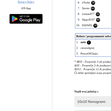
Privacy Policy
6.
eViolet
28
iOS App
7.
Sjorter
101
8.
iceman977
44
9.
flippy8247
80
10.
DAIWEI
39
Robots / programmatic solve
1.
siebi
1
2.
carsondgrey
3.
PrinceOfChairs
* MO3 - Povprečje 3-eh poizkus
AO5 - Povprečje 5-ih poizkusov. 
AO12 - Povprečje 12-ih poizkusov
Če želite spremljati svoja povpre
Najdi svoj položaj v