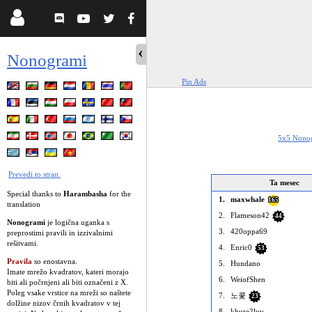
Nonogrami
Pin Ads
5x5 Nono
Prevedi to stran.
Ta mesec
Special thanks to
Harambasha
for the
1.
maxwhale
165
translation
2.
Flameson42
44
Nonogrami
je logična uganka s
3.
420oppa69
preprostimi pravili in izzivalnimi
rešitvami.
4.
Enric0
53
Pravila
so enostavna.
5.
Hundano
Imate mrežo kvadratov, kateri morajo
6.
WeiofShen
biti ali počrnjeni ali biti označeni z X.
Poleg vsake vrstice na mreži so naštete
7.
노콫
23
dolžine nizov črnih kvadratov v tej
8.
khure2luv