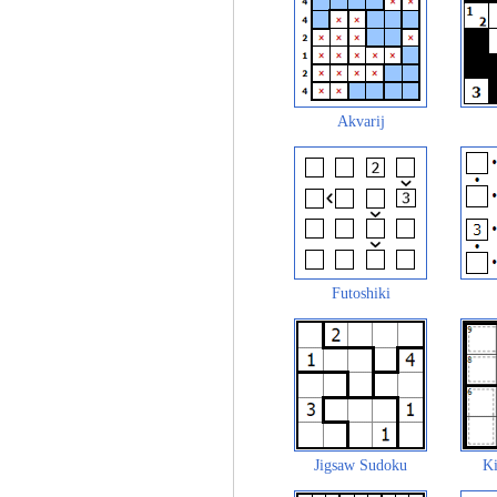
Akvarij
Futoshiki
Jigsaw Sudoku
Ki