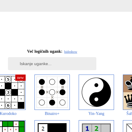
Več logičnih ugank:
hide
show
Kurodoko
Binairo+
Yin-Yang
Šah