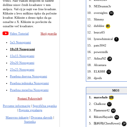
vrstici. Nad vsakim stolpcem so naštete
dolžine nizov črnih kvadratov v tem
9.
NEDrumm3r
stolpcu. Vaš cij je najti vse črne kvadrate.
10.
oversightx
Kliknite z levo miškino tipko da počrnite
31
kvadrat. Kliknite z desno tipko da ga
11.
Slimmy
označite z X. Kliknite in povlecite da
12.
dubldee
označite več kvadratov.
54
12.
leszcz65
Video Tutorial
Skrij pravila
14.
lynnwhimsical
7
5x5 Nonogrami
15.
pato3042
10x10 Nonogrami
16.
powermilk
15x15 Nonogrami
17.
AdinaNZ
28
20x20 Nonogrami
18.
Alcantara
25x25 Nonogrami
19.
ELK888
12
Posebna dnevna Nonogrami
20.
dpods
Posebna tedenska Nonogrami
Posebna mesečna Nonogrami
MO3
1.
maxwhale
165
Postani Pokrovitelj
2.
Chalkosz
57
Povratne informacije
|
Specifična uganka
|
Pogosta vprašanja
3.
Flameson42
44
4.
RikutoHayashi
Masovno tiskanje
|
Dvorana slavnih
|
65
Statistika
5.
陈科玮(ChenKewei)
20