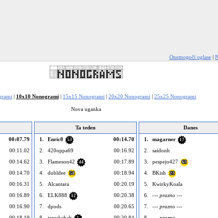
Onemogoči oglase
|
P
grami
|
10x10 Nonogrami
|
15x15 Nonogrami
|
20x20 Nonogrami
|
25x25 Nonogrami
Nova uganka
Ta teden
Danes
00:07.79
1.
Enric0
00:14.70
1.
magarner
53
17
00:11.02
2.
420oppa69
00:16.92
2.
saidonh
00:14.62
3.
Flameson42
00:17.89
3.
pespejo427
44
63
00:14.70
4.
dubldee
00:18.94
4.
BKish
54
23
00:16.31
5.
Alcantara
00:20.19
5.
KwirkyKoala
00:16.89
6.
ELK888
00:20.38
6.
--- prazno ---
12
00:16.90
7.
dpods
00:20.65
7.
--- prazno ---
00:18.19
8.
jesuskebab
00:20.84
8.
--- prazno ---