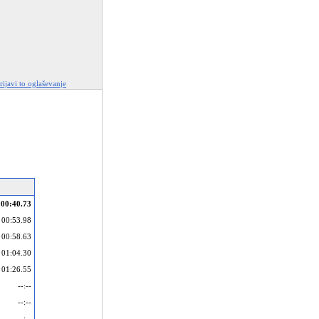
rijavi to oglaševanje
00:40.73
00:53.98
00:58.63
01:04.30
01:26.55
--:--
--:--
--:--