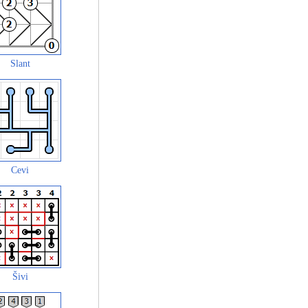
Slant
Cevi
Šivi