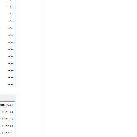
--:--
--:--
--:--
--:--
--:--
--:--
--:--
--:--
--:--
--:--
--:--
--:--
00:15.45
00:21.44
00:21.82
00:22.11
00:22.80