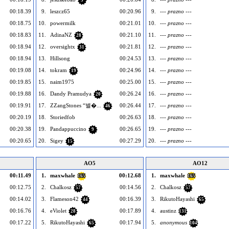
5
00:18.39
9.
leszcz65
00:20.96
9.
--- prazno ---
00:18.75
10.
powermilk
00:21.01
10.
--- prazno ---
00:18.83
11.
AdinaNZ
00:21.10
11.
--- prazno ---
28
00:18.94
12.
oversightx
00:21.81
12.
--- prazno ---
31
00:18.94
13.
Hillsong
00:24.53
13.
--- prazno ---
00:19.08
14.
tokram
00:24.96
14.
--- prazno ---
19
00:19.85
15.
naim1975
00:25.00
15.
--- prazno ---
00:19.88
16.
Dandy Pramudya
00:26.24
16.
--- prazno ---
20
00:19.91
17.
ZZangStones “별�...
00:26.44
17.
--- prazno ---
46
00:20.19
18.
Storiedfob
00:26.63
18.
--- prazno ---
00:20.38
19.
Pandappuccino
00:26.65
19.
--- prazno ---
9
00:20.65
20.
Sigey
00:27.29
20.
--- prazno ---
15
AO5
AO12
00:11.49
1.
maxwhale
00:12.68
1.
maxwhale
165
165
00:12.75
2.
Chalkosz
00:14.56
2.
Chalkosz
57
57
00:14.02
3.
Flameson42
00:16.39
3.
RikutoHayashi
44
65
00:16.76
4.
eViolet
00:17.89
4.
austinz
28
131
00:17.22
5.
RikutoHayashi
00:17.94
5.
anonymous
65
104