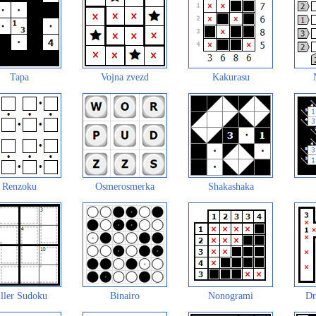
Tapa
Vojna zvezd
Kakurasu
Renzoku
Osmerosmerka
Shakashaka
ller Sudoku
Binairo
Nonogrami
Dr