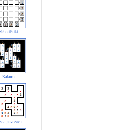
Nebotičniki
Kakuro
sna povezava